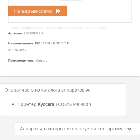
На взрыв-схему
- изображение может не соответствовать оригинальному
Артикул
: 7BB200412H
Наименование
: BB105710 +BIND T.T P
SCREW 4X12
Производитель
: Kyocera
Эта запчасть из каталога аппаратов
Принтер
Kyocera
ECOSYS P4040dn
Аппараты, в которых используется этот артикул: