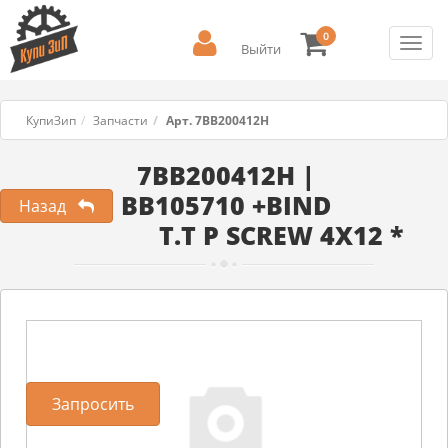
0
Toggl
Выйти
navig
КупиЗип
Запчасти
Арт. 7BB200412H
7BB200412H |
BB105710 +BIND
Назад
T.T P SCREW 4X12 *
Запросить