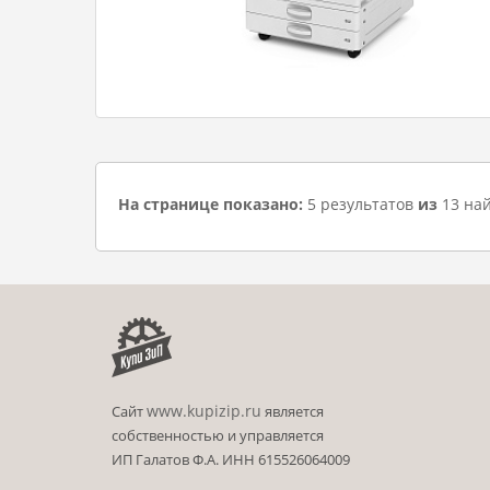
На странице показано:
5 результатов
из
13 на
www.kupizip.ru
Сайт
является
собственностью и управляется
ИП Галатов Ф.А. ИНН 615526064009