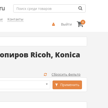
ru
ьи
Контакты
0
Выйти
пиров Ricoh, Konica
Сбросить фильтр
Применить