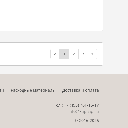
«
1
2
3
»
ти
Расходные материалы
Доставка и оплата
Тел.:
+7 (495)
761-15-17
info@kupizip.ru
© 2016-2026