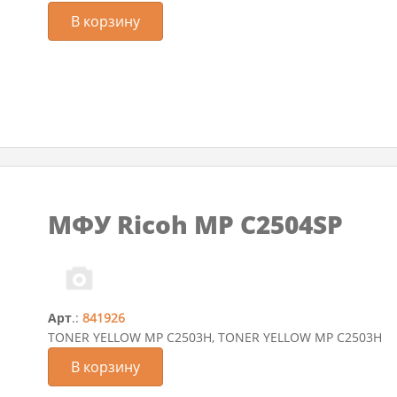
В корзину
МФУ Ricoh MP C2504SP
Арт
.:
841926
TONER YELLOW MP C2503H, TONER YELLOW MP C2503H
В корзину