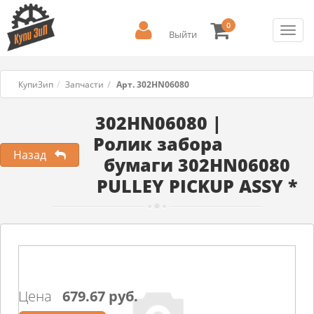
0
Toggl
Выйти
navig
КупиЗип
Запчасти
Арт. 302HN06080
302HN06080 |
Ролик забора
Назад
бумаги 302HN06080
PULLEY PICKUP ASSY *
Цена
679.67 руб.