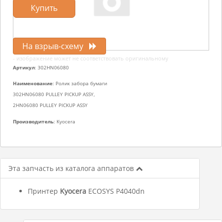
Купить
На взрыв-схему
- изображение может не соответствовать оригинальному
Артикул
: 302HN06080
Наименование
: Ролик забора бумаги
302HN06080 PULLEY PICKUP ASSY,
2HN06080 PULLEY PICKUP ASSY
Производитель
: Kyocera
Эта запчасть из каталога аппаратов
Принтер
Kyocera
ECOSYS P4040dn