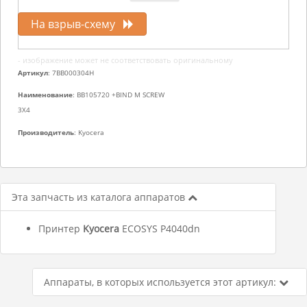
На взрыв-схему
- изображение может не соответствовать оригинальному
Артикул
: 7BB000304H
Наименование
: BB105720 +BIND M SCREW
3X4
Производитель
: Kyocera
Эта запчасть из каталога аппаратов
Принтер
Kyocera
ECOSYS P4040dn
Аппараты, в которых используется этот артикул: