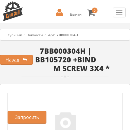
0
Toggl
Выйти
navig
КупиЗип
Запчасти
Арт. 7BB000304H
7BB000304H |
BB105720 +BIND
Назад
M SCREW 3X4 *
Запросить